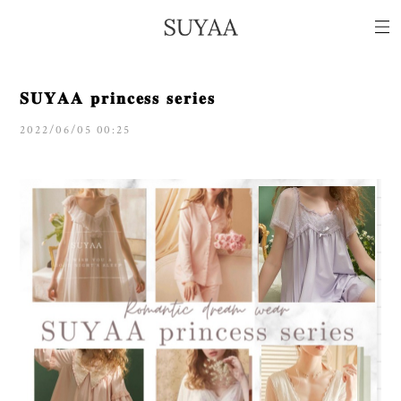
𝐒𝐔𝐘𝐀𝐀 𝐩𝐫𝐢𝐧𝐜𝐞𝐬𝐬 𝐬𝐞𝐫𝐢𝐞𝐬
2022/06/05 00:25