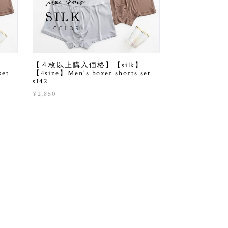
【４枚以上購入価格】【silk】
set
【4size】Men's boxer shorts set
s142
¥2,850