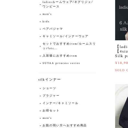
ladiesルームウェア/ネグリジェ/
ワンピース
men's
kids
ペアパジャマ
キャミソール/インナーウェア
セットでおすすめitem/ルームスリ
【lad
ッパetc...
【4siz
Silk 
入浴後におすすめitem
¥18,9
SUYAA princess series
SOLD 
silkインナー
ショーツ
ブラジャー
インナー/キャミソール
お得セット
men's
お肌の弱い方へおすすめ商品