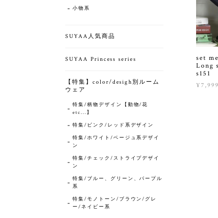
小物系
SUYAA人気商品
set m
SUYAA Princess series
Long s
s151
【特集】color/desigh別ルーム
¥7,99
ウェア
特集/柄物デザイン【動物/花
etc...】
特集/ピンク/レッド系デザイン
特集/ホワイト/ベージュ系デザイ
ン
特集/チェック/ストライプデザイ
ン
特集/ブルー、グリーン、パープル
系
特集/モノトーン/ブラウン/グレ
ー/ネイビー系