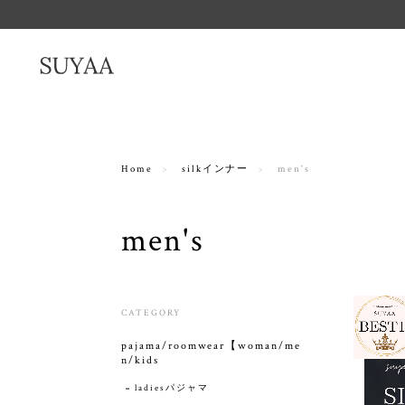
Home
silkインナー
men's
men's
CATEGORY
pajama/roomwear【woman/me
n/kids
ladiesパジャマ