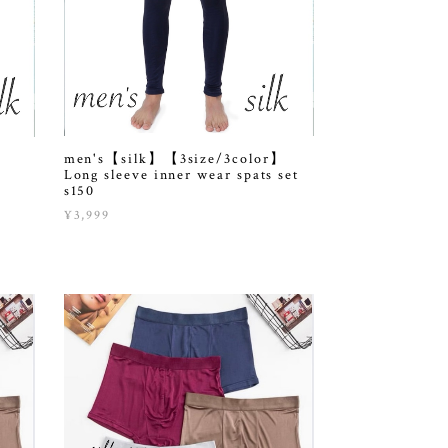
men's【silk】【3size/3color】
】
Long sleeve inner wear spats set
s150
¥3,999