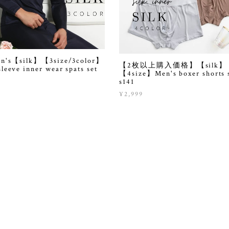
en's【silk】【3size/3color】
【2枚以上購入価格】【silk】
leeve inner wear spats set
【4size】Men's boxer shorts 
s141
9
¥2,999