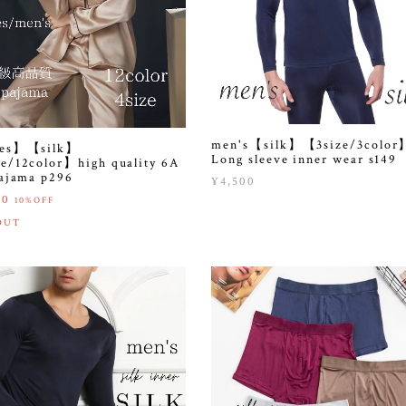
men's【silk】【3size/3color
ies】【silk】
Long sleeve inner wear s149
e/12color】high quality 6A
pajama p296
¥4,500
00
10%OFF
OUT