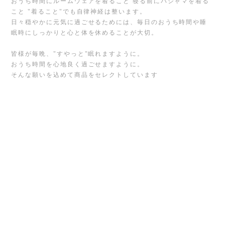
おうち時間にルームウェアを着ること 寝る前にパジャマを着る
こと "着ること"でも自律神経は整います。
日々穏やかに元気に過ごせるためには、毎日のおうち時間や睡
眠時にしっかりと心と体を休めることが大切。
皆様が毎晩、"すやっと"眠れますように。
おうち時間を心地良く過ごせますように。
そんな願いを込めて商品をセレクトしています