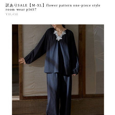
訳ありSALE【M-XL】flower pattern one-piece style
room wear p1657
¥10,450