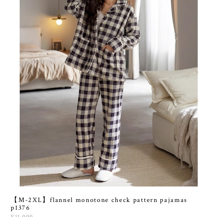
【M-2XL】flannel monotone check pattern pajamas
p1376
¥11,000