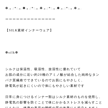
❁.｡.:*:.｡.✽.｡.:*:.｡.❁.｡.:*:.｡.✽.｡.:*:.｡.❁.｡.
ーーーーーーーーーーーーーー
【SILK素材インナーウェア】
❁silk❁
シルクは保温性、吸湿性、放湿性に優れていて
お肌の成分に近い約20種のアミノ酸が結合した純粋なタン
パク質繊維でできているのでお肌にもやさしく、
静電気が起きにくいので体にもやさしい素材です
日常に身につけるインナー類はシルク素材のものを使用し、
静電気の影響を防ぐことで体にかかるストレスを減らすこと
にもなり、健康や美容や睡眠の質の改善にも役立ちます！