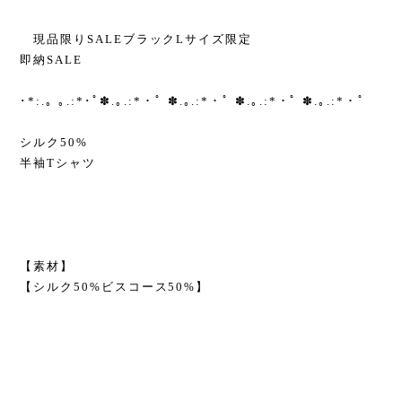
現品限りSALEブラックLサイズ限定
即納SALE
･*:.｡ ｡.:*･ﾟ✽.｡.:*・ﾟ ✽.｡.:*・ﾟ ✽.｡.:*・ﾟ ✽.｡.:*・ﾟ
シルク50%
半袖Tシャツ
【素材】
【シルク50%ビスコース50%】