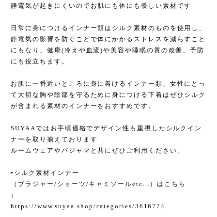
静電気が起きにくいのでお肌にも体にも優しい素材です
日常に身につけるインナー類はシルク素材のものを使用し、
静電気の影響を防ぐことで体にかかるストレスを減らすこと
にもなり、健康(冷えや血流)や美容や睡眠の質の改善、予防
にも役立ちます。
お肌に一番近いところに身に着けるインナー類、女性にとっ
て大切な胸や陰部を守るために身につける下着はぜひシルク
が含まれる素材のインナーをおすすめです。
SUYAAではお手頃価格でデザイン性も重視したシルクイン
ナーを取り揃えております
ルームウェアやパジャマと共にぜひご利用ください。
▪︎シルク素材インナー
（ブラジャー/ショーツ/キャミソールetc...）はこちら
↓
https://www.suyaa.shop/categories/3616774