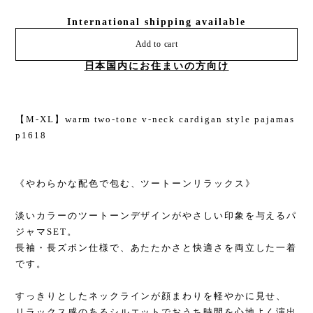
International shipping available
Add to cart
日本国内にお住まいの方向け
【M-XL】warm two-tone v-neck cardigan style pajamas
p1618
《やわらかな配色で包む、ツートーンリラックス》
淡いカラーのツートーンデザインがやさしい印象を与えるパ
ジャマSET。
長袖・長ズボン仕様で、あたたかさと快適さを両立した一着
です。
すっきりとしたネックラインが顔まわりを軽やかに見せ、
リラックス感のあるシルエットでおうち時間を心地よく演出