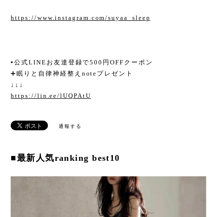
https://www.instagram.com/suyaa_sleep
▪︎公式LINEお友達登録で500円OFFクーポン
➕眠りと自律神経整えnoteプレゼント
↓↓↓
https://lin.ee/lUQPAtU
通報する
■最新人気ranking best10