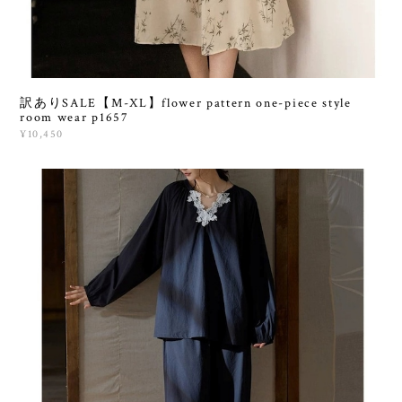
訳ありSALE【M-XL】flower pattern one-piece style
room wear p1657
¥10,450