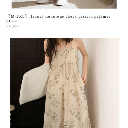
【M-2XL】flannel monotone check pattern pajamas
p1376
¥11,000