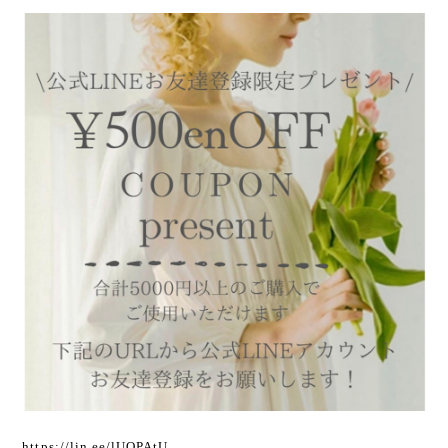
https://lin.ee/lUQPAtU