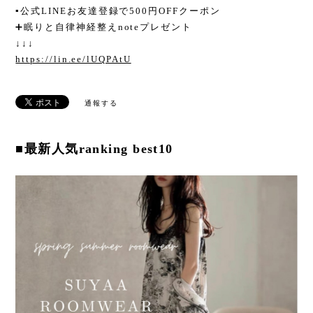
▪︎公式LINEお友達登録で500円OFFクーポン
➕眠りと自律神経整えnoteプレゼント
↓↓↓
https://lin.ee/lUQPAtU
通報する
■最新人気ranking best10