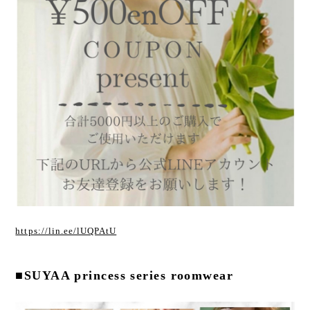
https://lin.ee/lUQPAtU
■SUYAA princess series roomwear