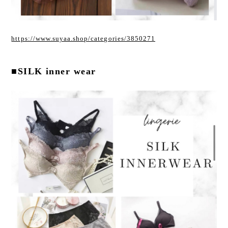
https://www.suyaa.shop/categories/3850271
■SILK inner wear