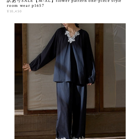
訳ありSALE【M-XL】flower pattern one-piece style
room wear p1657
¥10,450