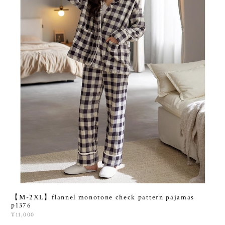
【M-2XL】flannel monotone check pattern pajamas
p1376
¥11,000