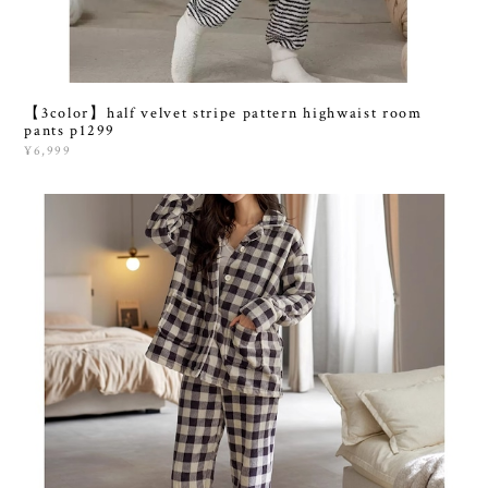
【3color】half velvet stripe pattern highwaist room
pants p1299
¥6,999