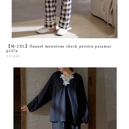
【M-2XL】flannel monotone check pattern pajamas
p1376
¥11,000