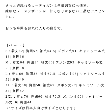
さっと羽織れるカーディガンは体温調節にも便利。
繊細なレースデザインが、甘くなりすぎない上品なアクセン
トに。
おうち時間もお気に入りの自分で。
【size/cm】
S：着丈62| 胸囲52| 袖丈64.5| ズボン丈91| キャミソール丈
48| 胸囲36
M：着丈64| 胸囲54| 袖丈66| ズボン丈93| キャミソール丈
50| 胸囲38
L：着丈66| 胸囲56| 袖丈67.5| ズボン丈95| キャミソール丈
52| 胸囲40
XL：着丈68| 胸囲58| 袖丈69| ズボン丈97| キャミソール丈
54| 胸囲42
2XL：着丈70| 胸囲60| 袖丈70.5| ズボン丈99| キャミソー
ル丈56| 胸囲44
（▪︎サイズは日本人向けサイズとなります）