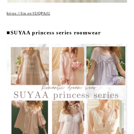
https://lin.ee/lUQPAtU
■SUYAA princess series roomwear