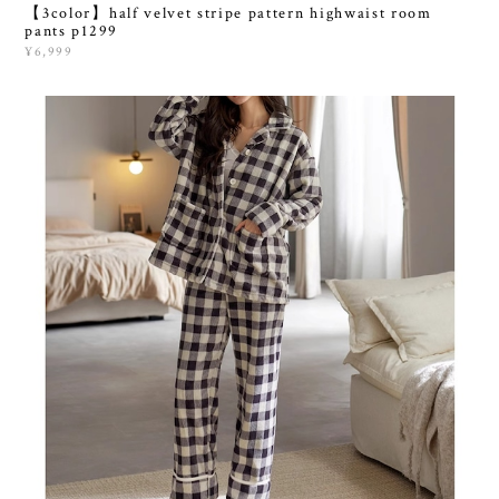
【3color】half velvet stripe pattern highwaist room
pants p1299
¥6,999