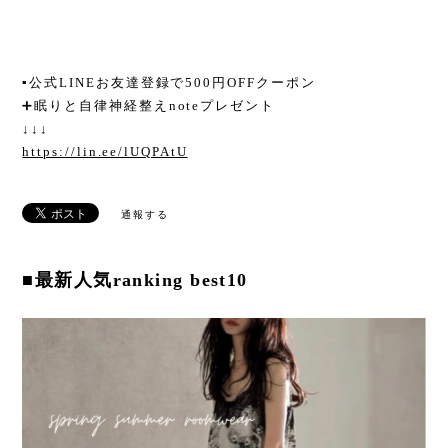
▪︎公式LINEお友達登録で500円OFFクーポン
➕眠りと自律神経整えnoteプレゼント
↓↓↓
https://lin.ee/lUQPAtU
通報する
■最新人気ranking best10