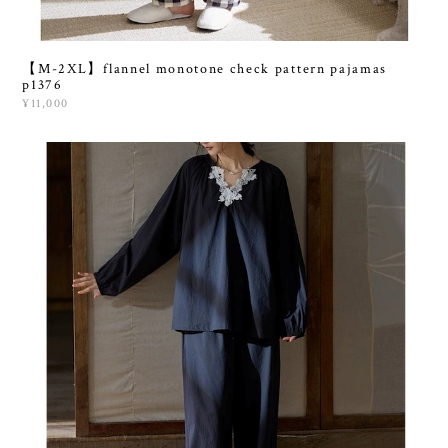
【M-2XL】flannel monotone check pattern pajamas
p1376
¥11,000