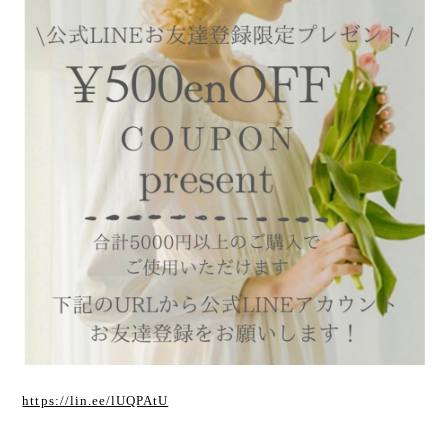
https://lin.ee/lUQPAtU