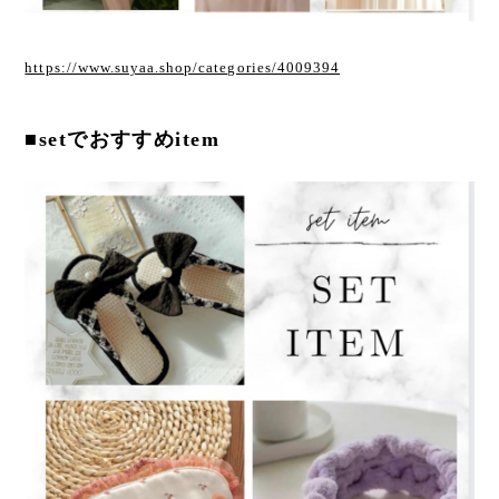
https://www.suyaa.shop/categories/4009394
■setでおすすめitem