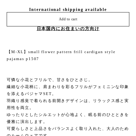
International shipping available
Add to cart
日本国内にお住まいの方向け
【M-XL】small flower pattern frill cardigan style
pajamas p1507
可憐な小花とフリルで、甘さをひとさじ。
繊細な小花柄に、肩まわりを彩るフリルがフェミニンな印象
を添えるパジャマSET。
羽織り感覚で着られる前開きデザインは、リラックス感と実
用性を両立。
ゆったりとしたシルエットが心地よく、眠る前のひとときを
優雅に演出します。
可愛らしさと上品さをバランスよく取り入れた、大人のため
のルームウェアです。