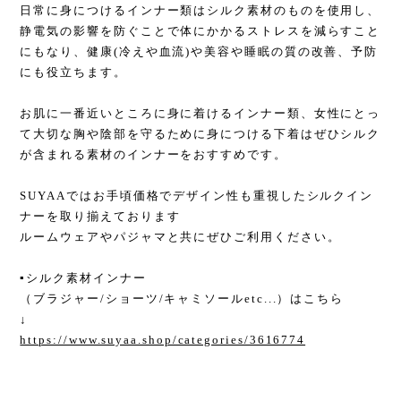
日常に身につけるインナー類はシルク素材のものを使用し、
静電気の影響を防ぐことで体にかかるストレスを減らすこと
にもなり、健康(冷えや血流)や美容や睡眠の質の改善、予防
にも役立ちます。
お肌に一番近いところに身に着けるインナー類、女性にとっ
て大切な胸や陰部を守るために身につける下着はぜひシルク
が含まれる素材のインナーをおすすめです。
SUYAAではお手頃価格でデザイン性も重視したシルクイン
ナーを取り揃えております
ルームウェアやパジャマと共にぜひご利用ください。
▪︎シルク素材インナー
（ブラジャー/ショーツ/キャミソールetc...）はこちら
↓
https://www.suyaa.shop/categories/3616774