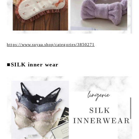
https://www.suyaa.shop/categories/3850271
■SILK inner wear