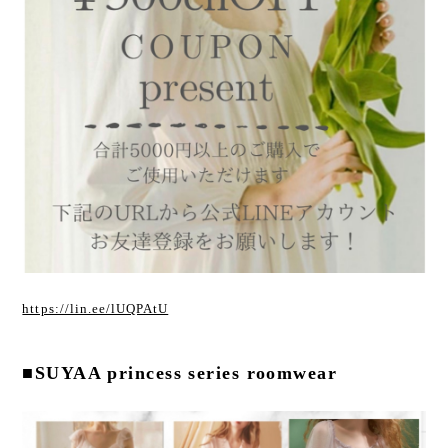
https://lin.ee/lUQPAtU
■SUYAA princess series roomwear