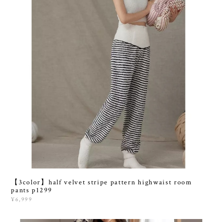
【3color】half velvet stripe pattern highwaist room
pants p1299
¥6,999