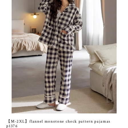
【M-2XL】flannel monotone check pattern pajamas
p1376