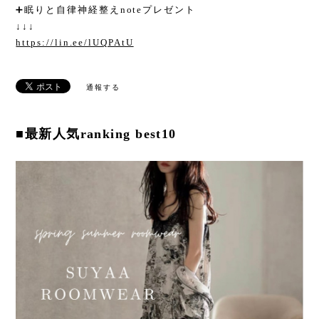
➕眠りと自律神経整えnoteプレゼント
↓↓↓
https://lin.ee/lUQPAtU
通報する
■最新人気ranking best10