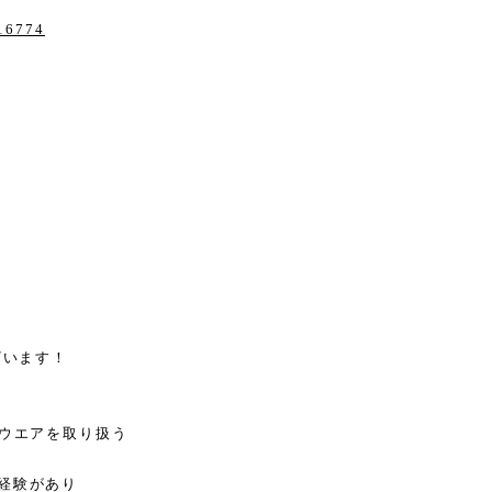
616774
ございます！
ムウエアを取り扱う
経験があり