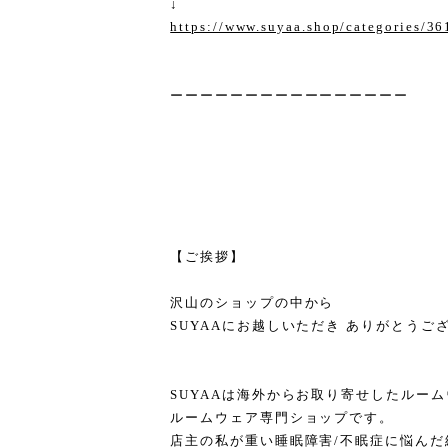
↓
https://www.suyaa.shop/categories/3
ーーーーーーーーーーーーーーーー
【ご挨拶】
沢山のショップの中から
SUYAAにお越しいただき ありがとう
SUYAAは海外からお取り寄せしたルー
ルームウェア専門ショップです。
店主の私が重い睡眠障害/不眠症に悩んだ