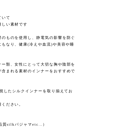
ていて
優しい素材です
材のものを使用し、静電気の影響を防ぐ
もなり、健康(冷えや血流)や美容や睡
ナー類、女性にとって大切な胸や陰部を
が含まれる素材のインナーをおすすめで
重視したシルクインナーを取り揃えてお
用ください。
ilkパジャマetc...）