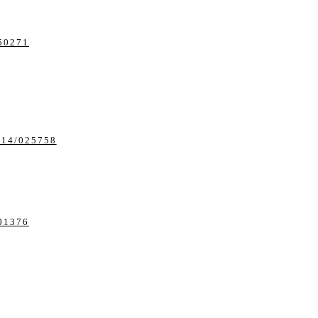
850271
1/14/025758
901376