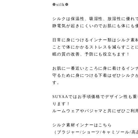
❁silk❁
シルクは保温性、吸湿性、放湿性に優れ
静電気が起きにくいのでお肌にも体にも
日常に身につけるインナー類はシルク素
ことで体にかかるストレスを減らすことに
眠の質の改善、予防にも役立ちます！
お肌に一番近いところに身に着けるイン
守るために身につける下着はぜひシルク
す。
SUYAAではお手頃価格でデザイン性も
ります！
ルームウェアやパジャマと共にぜひご利
シルク素材インナーはこちら
（ブラジャー/ショーツ/キャミソール/高品質s