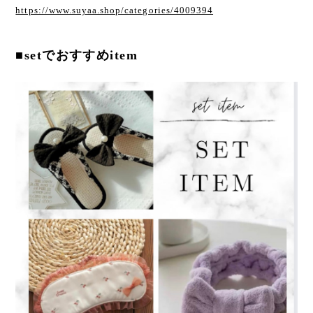
https://www.suyaa.shop/categories/4009394
■setでおすすめitem