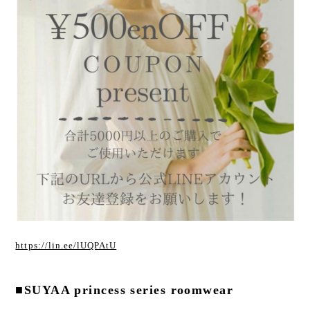
https://lin.ee/lUQPAtU
■SUYAA princess series roomwear