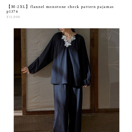
【M-2XL】flannel monotone check pattern pajamas
p1376
¥11,000