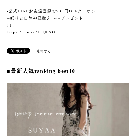
▪︎公式LINEお友達登録で500円OFFクーポン
➕眠りと自律神経整えnoteプレゼント
↓↓↓
https://lin.ee/lUQPAtU
通報する
■最新人気ranking best10