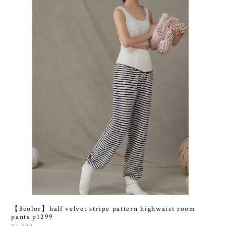
【3color】half velvet stripe pattern highwaist room
pants p1299