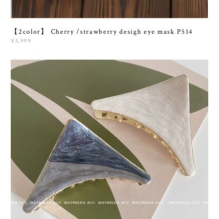
【2color】 Cherry /strawberry desigh eye mask P514
¥3,999