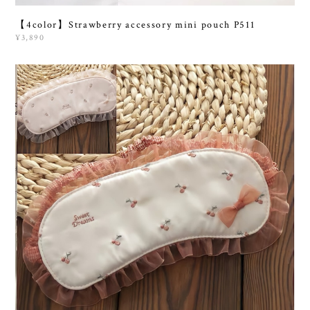
【4color】Strawberry accessory mini pouch P511
¥3,890